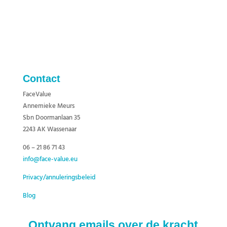
Contact
FaceValue
Annemieke Meurs
Sbn Doormanlaan 35
2243 AK Wassenaar
06 – 21 86 71 43
info@face-value.eu
Privacy/annuleringsbeleid
Blog
Ontvang emails over de kracht